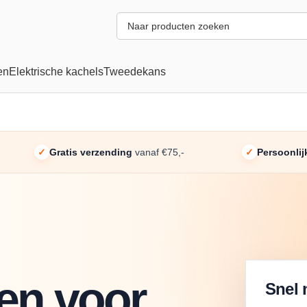
en
Elektrische kachels
Tweedekans
✓
Gratis verzending
vanaf €75,-
✓
Persoonlij
len voor
Snel 