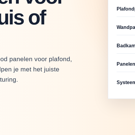
uis of
Plafond
Wandpa
Badkam
ood panelen voor plafond,
Panelen
pen je met het juiste
uring.
Systeem