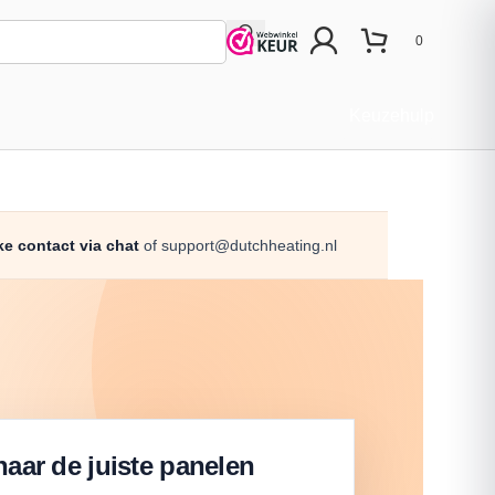
0
Keuzehulp
ke contact via chat
of support@dutchheating.nl
naar de juiste panelen