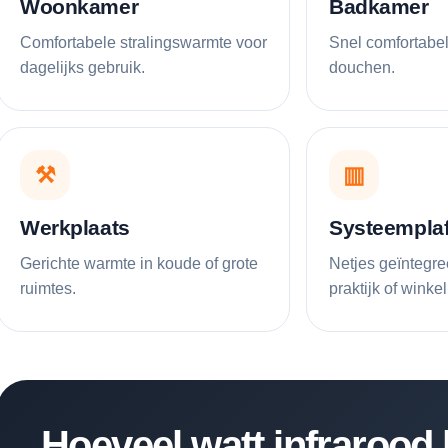
Woonkamer
Badkamer
Comfortabele stralingswarmte voor
Snel comfortabe
dagelijks gebruik.
douchen.
⚒
▥
Werkplaats
Systeempla
Gerichte warmte in koude of grote
Netjes geïntegre
ruimtes.
praktijk of winkel
Hoeveel watt infrarood 