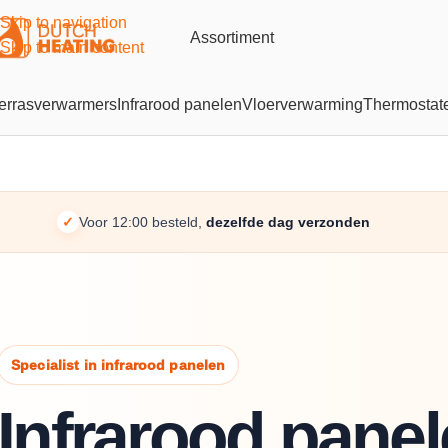
Skip to navigation
Assortiment
Skip to main content
errasverwarmers
Infrarood panelen
Vloerverwarming
Thermostat
✓
Voor 12:00 besteld,
dezelfde dag verzonden
Specialist in infrarood panelen
Infrarood pane