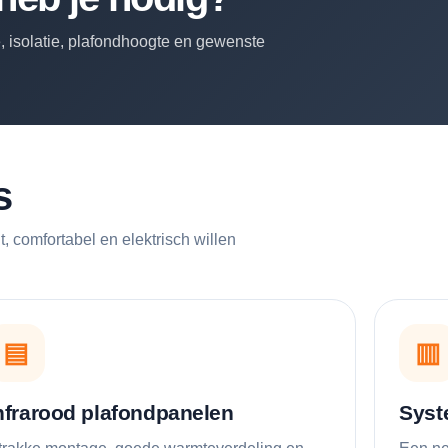
e, isolatie, plafondhoogte en gewenste
s
 comfortabel en elektrisch willen
▤
▥
nfrarood plafondpanelen
Syst