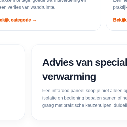
trakke montage, goede warmteverdeling en
Een ne
een verlies van wandruimte.
prakti
ekijk categorie →
Bekijk
Advies van special
verwarming
Een infrarood paneel koop je niet alleen 
.
isolatie en bediening bepalen samen of h
graag met praktische keuzehulpen, duidelij