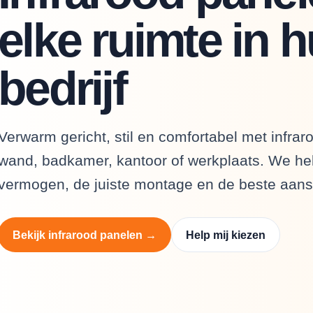
elke ruimte in h
bedrijf
Verwarm gericht, stil en comfortabel met infrar
wand, badkamer, kantoor of werkplaats. We hel
vermogen, de juiste montage en de beste aanst
Bekijk infrarood panelen →
Help mij kiezen