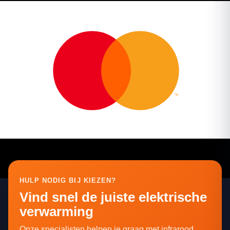
HULP NODIG BIJ KIEZEN?
Vind snel de juiste elektrische
verwarming
Onze specialisten helpen je graag met infrarood