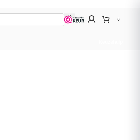
0
Keuzehulp