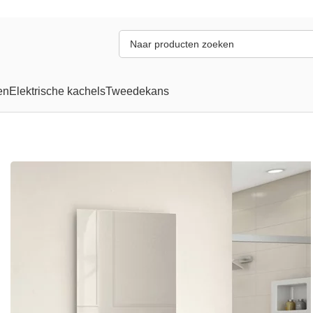
en
Elektrische kachels
Tweedekans