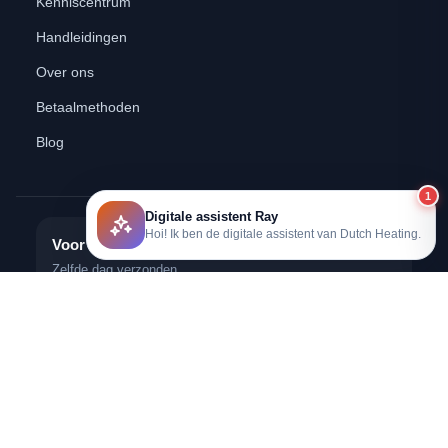
Kenniscentrum
Handleidingen
Over ons
Betaalmethoden
Blog
1
Digitale assistent Ray
Hoi! Ik ben de digitale assistent van Dutch Heating.
Voor 12:00 besteld?
Zelfde dag verzonden
Gratis verzending
Vanaf €75,-
Deskundig advies