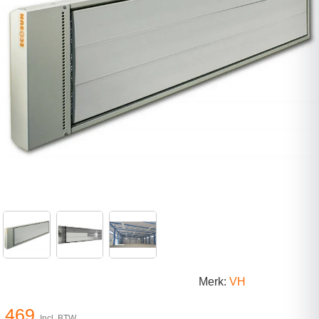
Merk:
VH
469
Incl. BTW