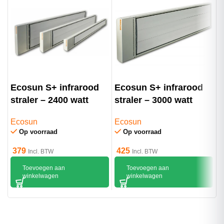
Ecosun S+ infrarood
Ecosun S+ infrarood
E
straler – 2400 watt
straler – 3000 watt
s
Ecosun
Ecosun
E
Op voorraad
Op voorraad
379
425
4
Incl. BTW
Incl. BTW
Toevoegen aan
Toevoegen aan
winkelwagen
winkelwagen