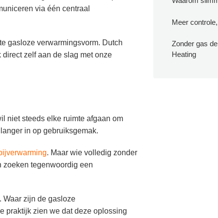
Waarom slimm
municeren via één centraal
Meer controle
nte gasloze verwarmingsvorm. Dutch
Zonder gas de
Heating
 direct zelf aan de slag met onze
l niet steeds elke ruimte afgaan om
t langer in op gebruiksgemak.
bijverwarming
. Maar wie volledig zonder
sen zoeken tegenwoordig een
. Waar zijn de gasloze
de praktijk zien we dat deze oplossing