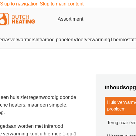
Skip to navigation
Skip to main content
Assortiment
errasverwarmers
Infrarood panelen
Vloerverwarming
Thermostat
Inhoudsopg
n een huis ziet tegenwoordig door de
Huis verwarme
sche heaters, maar een simpele,
probleem
ng.
Terug naar éé
 gedaan worden met infrarood
le verwarming kunt u hiermee 1-op-1