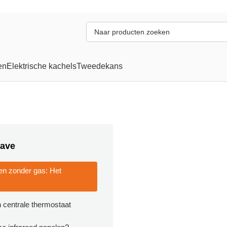
en
Elektrische kachels
Tweedekans
ave
n zonder gas: Het
n centrale thermostaat