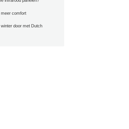
e infrarood panelen?
, meer comfort
 winter door met Dutch