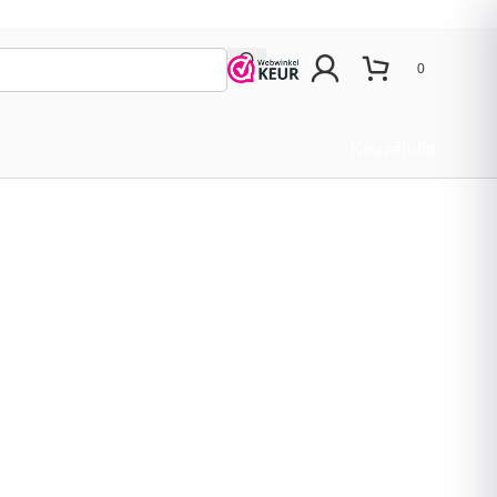
0
Keuzehulp