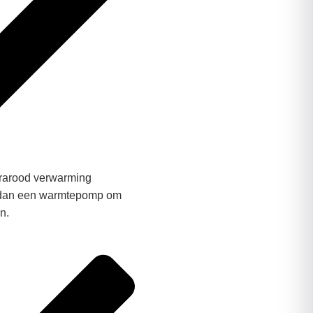
frarood verwarming
e dan een warmtepomp om
n.