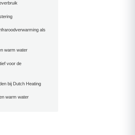
ieverbruik
stering
nfraroodverwarming als
en warm water
tief voor de
en bij Dutch Heating
 en warm water