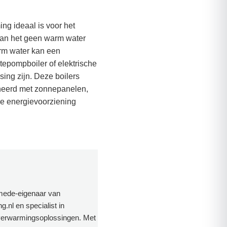
ng ideaal is voor het
kan het geen warm water
rm water kan een
epompboiler of elektrische
ssing zijn. Deze boilers
eerd met zonnepanelen,
e energievoorziening
 mede-eigenaar van
.nl en specialist in
erwarmingsoplossingen. Met