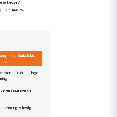
este keuze?
ij het kopen van
mp een struikelblok
ming
ken efficiënt bij lage
ming
vereist ingrijpende
urzaming is lastig