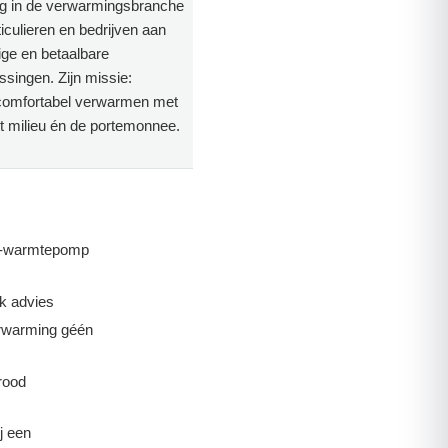
ng in de verwarmingsbranche
rticulieren en bedrijven aan
ige en betaalbare
singen. Zijn missie:
comfortabel verwarmen met
t milieu én de portemonnee.
of-warmtepomp
k advies
erwarming géén
rood
j een