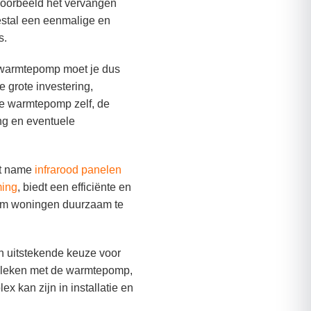
jvoorbeeld het vervangen
estal een eenmalige en
s.
 warmtepomp moet je dus
 grote investering,
de warmtepomp zelf, de
ing en eventuele
et name
infrarood panelen
ming
, biedt een efficiënte en
 om woningen duurzaam te
n uitstekende keuze voor
geleken met de warmtepomp,
ex kan zijn in installatie en