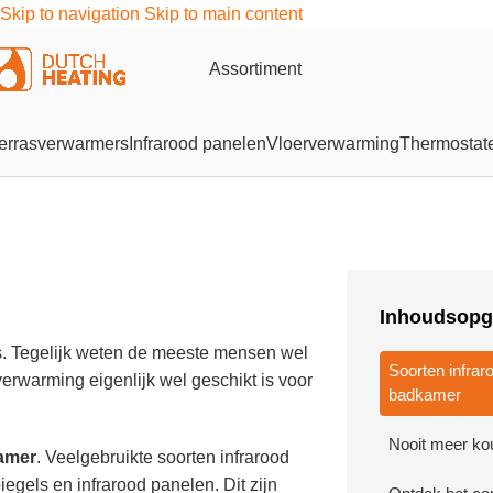
Skip to navigation
Skip to main content
Assortiment
errasverwarmers
Infrarood panelen
Vloerverwarming
Thermostat
Inhoudsopg
is. Tegelijk weten de meeste mensen wel
Soorten infrar
verwarming eigenlijk wel geschikt is voor
badkamer
Nooit meer ko
kamer
. Veelgebruikte soorten infrarood
egels en infrarood panelen. Dit zijn