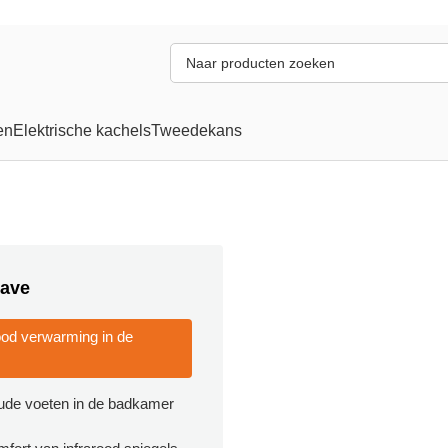
en
Elektrische kachels
Tweedekans
ave
ood verwarming in de
ude voeten in de badkamer