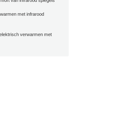
fort van infrarood spiegels
rwarmen met infrarood
lektrisch verwarmen met
g