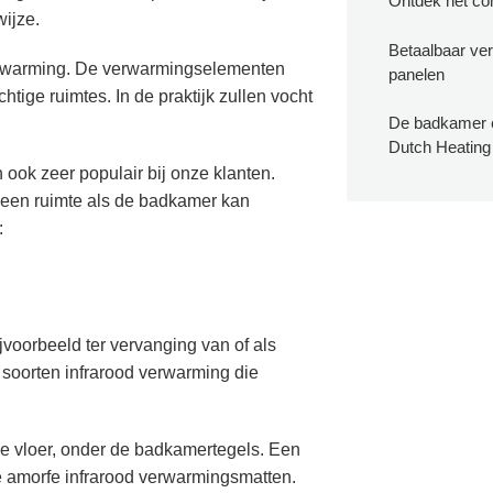
Ontdek het com
wijze.
Betaalbaar ve
verwarming. De verwarmingselementen
panelen
ige ruimtes. In de praktijk zullen vocht
De badkamer e
Dutch Heatin
ook zeer populair bij onze klanten.
r een ruimte als de badkamer kan
:
jvoorbeeld ter vervanging van of als
 soorten infrarood verwarming die
e vloer, onder de badkamertegels. Een
ire amorfe infrarood verwarmingsmatten.