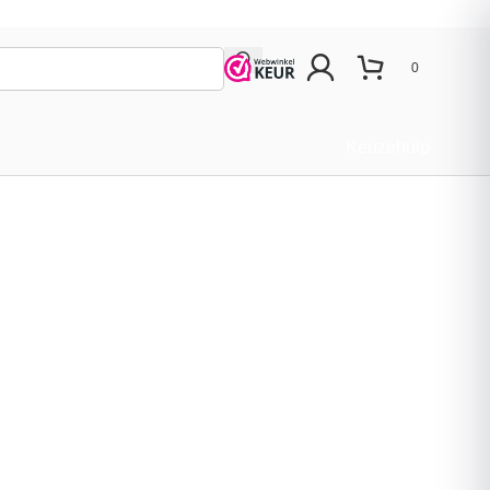
0
Keuzehulp