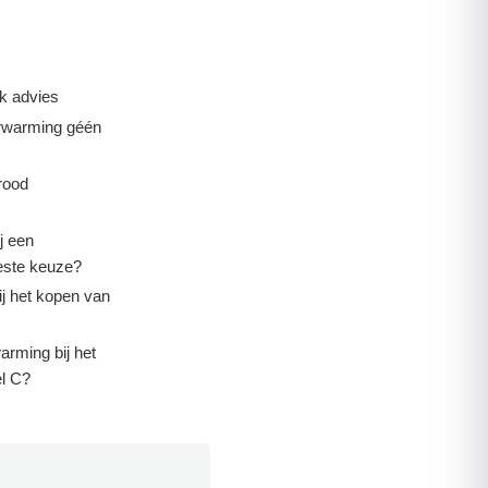
k advies
erwarming géén
rood
j een
este keuze?
ij het kopen van
arming bij het
l C?