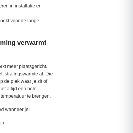
ren in installatie en
zoekt voor de lange
rming verwarmt
rkt meer plaatsgericht.
t stralingswarmte af. Die
p de plek waar je zit of
iet altijd een hele
 temperatuur te brengen.
ed wanneer je:
en;