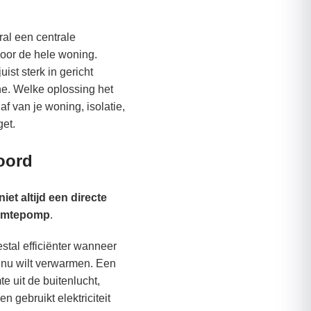
al een centrale
oor de hele woning.
uist sterk in gericht
ne. Welke oplossing het
af van je woning, isolatie,
et.
oord
niet altijd een directe
armtepomp
.
tal efficiënter wanneer
inu wilt verwarmen. Een
 uit de buitenlucht,
n gebruikt elektriciteit