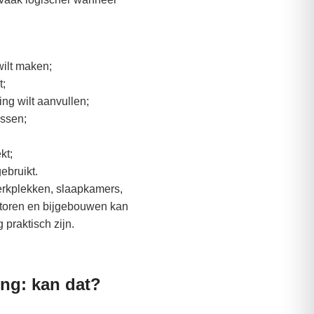
wilt maken;
t;
g wilt aanvullen;
ossen;
kt;
ebruikt.
erkplekken, slaapkamers,
antoren en bijgebouwen kan
 praktisch zijn.
ng: kan dat?