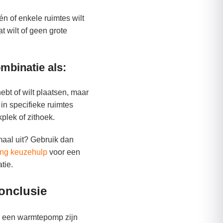
één of enkele ruimtes wilt
t wilt of geen grote
mbinatie als:
bt of wilt plaatsen, maar
 in specifieke ruimtes
plek of zithoek.
maal uit? Gebruik dan
ing keuzehulp
voor een
tie.
conclusie
n een warmtepomp zijn