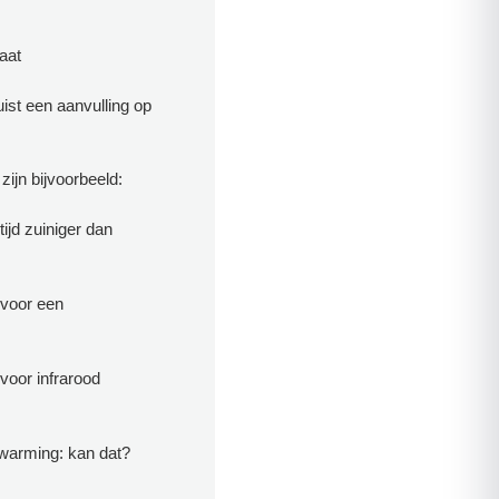
taat
uist een aanvulling op
ijn bijvoorbeeld:
ijd zuiniger dan
 voor een
voor infrarood
rwarming: kan dat?