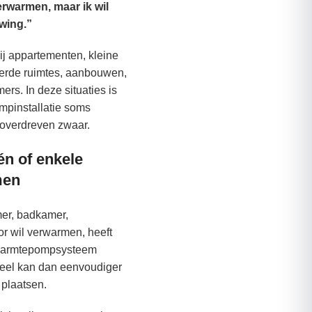
verwarmen, maar ik wil
wing.”
bij appartementen, kleine
erde ruimtes, aanbouwen,
rs. In deze situaties is
mpinstallatie soms
f overdreven zwaar.
én of enkele
men
er, badkamer,
or wil verwarmen, heeft
l warmtepompsysteem
neel kan dan eenvoudiger
 plaatsen.