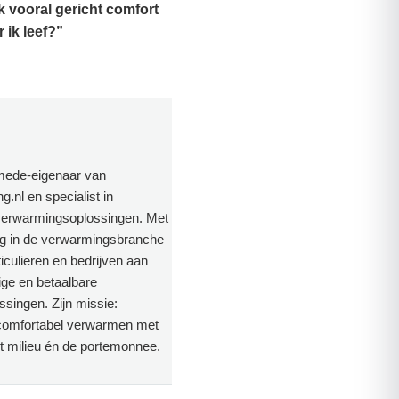
k vooral gericht comfort
 ik leef?”
 mede-eigenaar van
.nl en specialist in
erwarmingsoplossingen. Met
ng in de verwarmingsbranche
rticulieren en bedrijven aan
ige en betaalbare
singen. Zijn missie:
comfortabel verwarmen met
t milieu én de portemonnee.