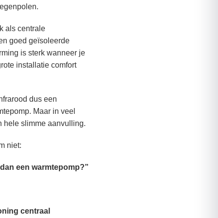
tegenpolen.
 als centrale
en goed geïsoleerde
rming is sterk wanneer je
rote installatie comfort
infrarood dus een
rmtepomp. Maar in veel
n hele slimme aanvulling.
m niet:
er dan een warmtepomp?”
oning centraal