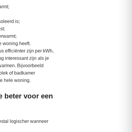
armt;
oleerd is;
st;
verwarmt;
e woning heeft.
efficiënter zijn per kWh,
 interessant zijn als je
rwarmen. Bijvoorbeeld
plek of badkamer
de hele woning.
e beter voor een
tal logischer wanneer