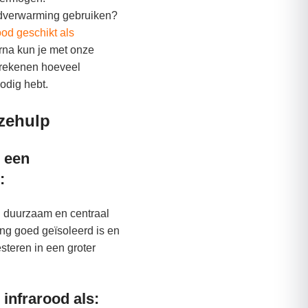
ofdverwarming gebruiken?
rood geschikt als
rna kun je met onze
rekenen hoeveel
odig hebt.
zehulp
 een
:
 duurzaam en centraal
ng goed geïsoleerd is en
esteren in een groter
 infrarood als: