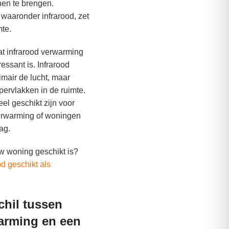
en te brengen.
 waaronder infrarood, zet
te.
at infrarood verwarming
essant is. Infrarood
imair de lucht, maar
ervlakken in de ruimte.
eel geschikt zijn voor
erwarming of woningen
ag.
uw woning geschikt is?
od geschikt als
chil tussen
arming en een