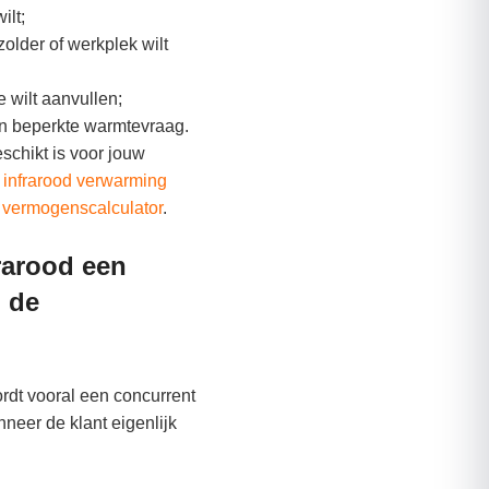
ilt;
older of werkplek wilt
e wilt aanvullen;
n beperkte warmtevraag.
eschikt is voor jouw
e
infrarood verwarming
e
vermogenscalculator
.
rarood een
 de
rdt vooral een concurrent
eer de klant eigenlijk