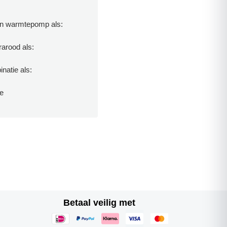
en warmtepomp als:
rarood als:
natie als:
ie
Betaal veilig met