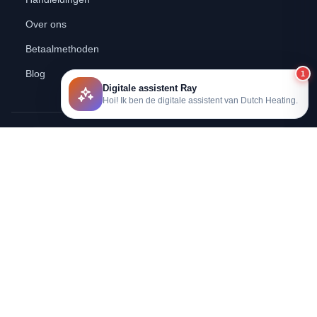
Over ons
Betaalmethoden
Blog
1
Digitale assistent Ray
Hoi! Ik ben de digitale assistent van Dutch Heating.
Voor 12:00 besteld?
Zelfde dag verzonden
Gratis verzending
Vanaf €75,-
Deskundig advies
Voor elke ruimte