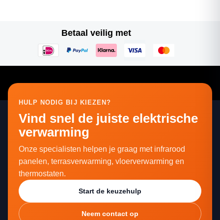
Betaal veilig met
HULP NODIG BIJ KIEZEN?
Vind snel de juiste elektrische
verwarming
Onze specialisten helpen je graag met infrarood
panelen, terrasverwarming, vloerverwarming en
thermostaten.
Start de keuzehulp
Neem contact op