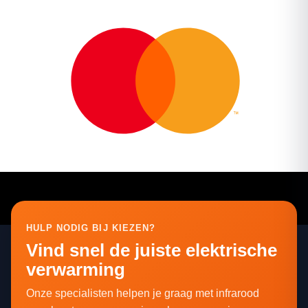
HULP NODIG BIJ KIEZEN?
Vind snel de juiste elektrische
verwarming
Onze specialisten helpen je graag met infrarood