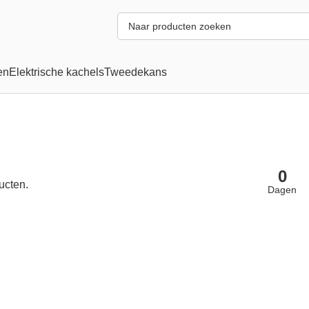
en
Elektrische kachels
Tweedekans
0
ucten.
Dagen