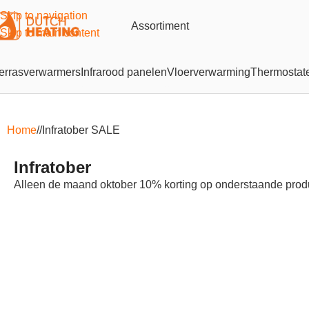
Skip to navigation
Assortiment
Skip to main content
errasverwarmers
Infrarood panelen
Vloerverwarming
Thermostat
Home
/
Infratober SALE
Infratober
Alleen de maand oktober 10% korting op onderstaande prod