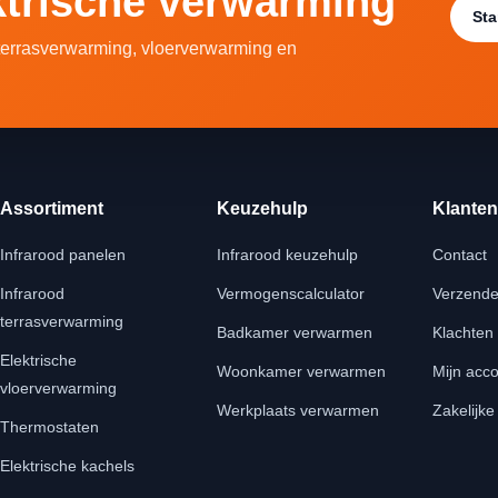
ektrische verwarming
Sta
 terrasverwarming, vloerverwarming en
Assortiment
Keuzehulp
Klanten
Infrarood panelen
Infrarood keuzehulp
Contact
Infrarood
Vermogenscalculator
Verzende
terrasverwarming
Badkamer verwarmen
Klachten
Elektrische
Woonkamer verwarmen
Mijn acc
vloerverwarming
Werkplaats verwarmen
Zakelijke
Thermostaten
Elektrische kachels