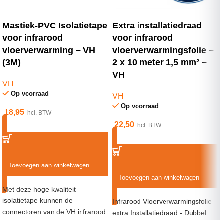
Mastiek-PVC Isolatietape
Extra installatiedraad
voor infrarood
voor infrarood
vloerverwarming – VH
vloerverwarmingsfolie –
(3M)
2 x 10 meter 1,5 mm² –
VH
VH
Op voorraad
VH
Op voorraad
18,95
Incl. BTW
22,50
Incl. BTW
Toevoegen aan winkelwagen
Toevoegen aan winkelwagen
Met deze hoge kwaliteit
isolatietape kunnen de
Infrarood Vloerverwarmingsfolie
connectoren van de VH infrarood
extra Installatiedraad - Dubbel