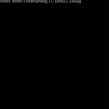
Adres: Milton Friedmanweg 11, 1689ZZ Zwaag