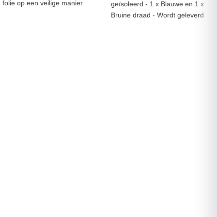
folie op een veilige manier
geïsoleerd - 1 x Blauwe en 1 x
worden geïsoleerd. De Mastiek-
Bruine draad - Wordt geleverd
PVC tape is voorzien van een
als 2 x 10 meter
liner.