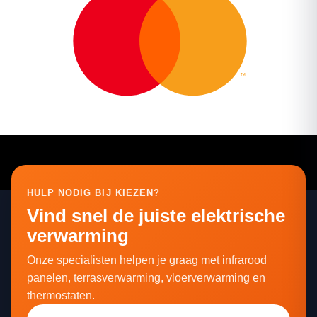
HULP NODIG BIJ KIEZEN?
Vind snel de juiste elektrische
verwarming
Onze specialisten helpen je graag met infrarood
panelen, terrasverwarming, vloerverwarming en
thermostaten.