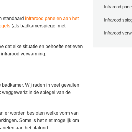
Infrarood pane
en standaard
infrarood panelen aan het
Infrarood spie
egels
(als badkamerspiegel met
Infrarood ver
 dat elke situatie en behoefte net even
t infrarood verwarming.
e badkamer. Wij raden in veel gevallen
jk weggewerkt in de spiegel van de
kan er worden besloten welke vorm van
perkingen. Soms is het niet mogelijk om
 panelen aan het plafond.