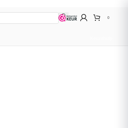
0
Keuzehulp