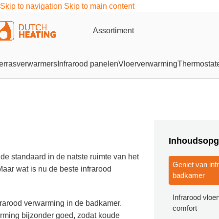
Skip to navigation
Skip to main content
Assortiment
errasverwarmers
Infrarood panelen
Vloerverwarming
Thermostat
Inhoudsopg
de standaard in de natste ruimte van het
Geniet van inf
aar wat is nu de beste infrarood
badkamer
Infrarood vlo
frarood verwarming in de badkamer.
comfort
arming bijzonder goed, zodat koude