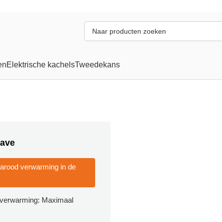
en
Elektrische kachels
Tweedekans
ave
rarood verwarming in de
erverwarming: Maximaal