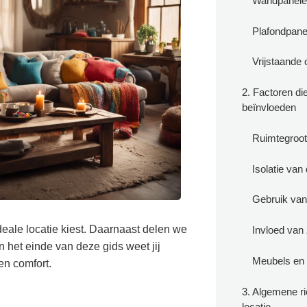
Wandpanele
Plafondpane
Vrijstaande 
2. Factoren di
beïnvloeden
Ruimtegroot
Isolatie van
Gebruik van
eale locatie kiest. Daarnaast delen we
Invloed van 
n het einde van deze gids weet jij
Meubels en 
en comfort.
3. Algemene ri
locatie