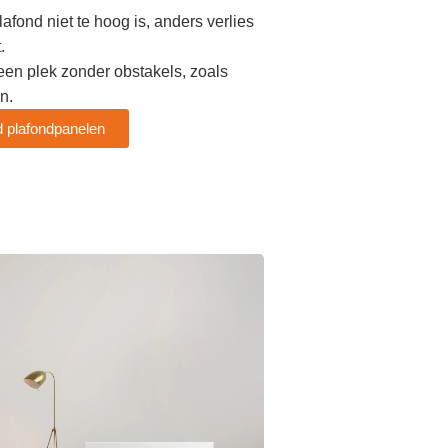
lafond niet te hoog is, anders verlies
.
en plek zonder obstakels, zoals
n.
od plafondpanelen