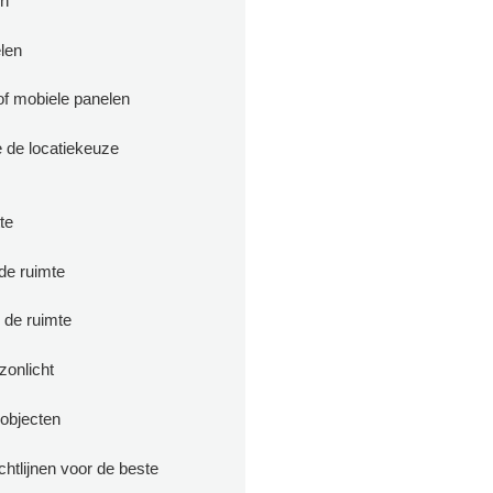
n
len
of mobiele panelen
e de locatiekeuze
te
 de ruimte
 de ruimte
zonlicht
objecten
chtlijnen voor de beste