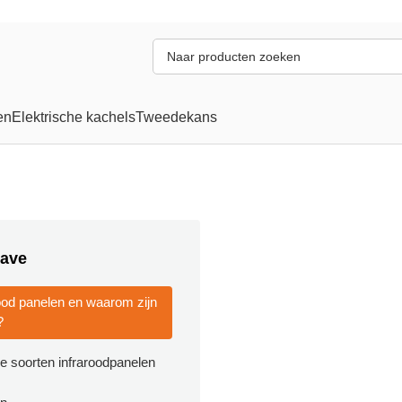
en
Elektrische kachels
Tweedekans
ave
rood panelen en waarom zijn
?
de soorten infraroodpanelen