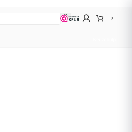
0
Keuzehulp