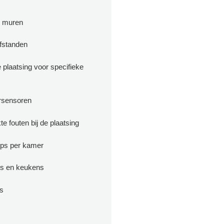
p muren
fstanden
 plaatsing voor specifieke
rsensoren
e fouten bij de plaatsing
tips per kamer
 en keukens
s