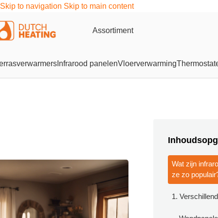
Skip to navigation
Skip to main content
Assortiment
errasverwarmers
Infrarood panelen
Vloerverwarming
Thermostat
Inhoudsopg
Wat zijn infra
ze zo populair
1. Verschillen