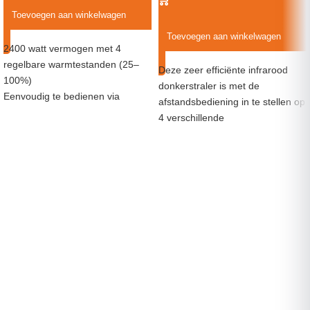
Toevoegen aan winkelwagen
Toevoegen aan winkelwagen
2400 watt vermogen met 4
regelbare warmtestanden (25–
Deze zeer efficiënte infrarood
100%)
donkerstraler is met de
Eenvoudig te bedienen via
afstandsbediening in te stellen op
afstandsbediening of knoppen op
4 verschillende
de HeatBar
vermogensniveaus. Met een
Geeft comfortabele
maximaal vermogen van 1800
infraroodwarmte zonder storend
watt straalt deze hoge
licht
temperatuurstraler langgolvige
infraroodstraling uit zonder
storend licht.