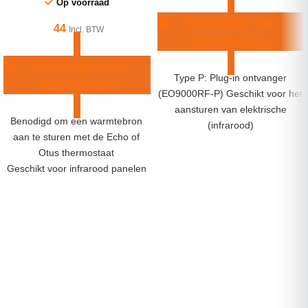
Op voorraad
Toevoegen aan
44
Incl. BTW
winkelwagen
Toevoegen aan
Type P: Plug-in ontvanger
winkelwagen
(EO9000RF-P) Geschikt voor het
aansturen van elektrische
Benodigd om een warmtebron
(infrarood)
aan te sturen met de Echo of
verwarmingsoplossingen. De
Otus thermostaat
ontvanger wordt geplaatst in een
Geschikt voor infrarood panelen
standaard
en elektrische (infrarood)
vloerverwarming
Inclusief vloersensor (ook zonder
vloersensor te gebruiken)