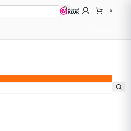
0
Keuzehulp