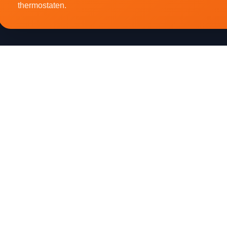
thermostaten.
Dutch Heating helpt je met slimme, elektrische
verwarmingsoplossingen voor woning, kantoor,
werkplaats en terras.
Telefoon & WhatsApp
0229 796 523
E-mail
support@dutchheating.nl
Adres
Milton Friedmanweg 11