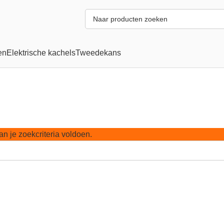
en
Elektrische kachels
Tweedekans
 je zoekcriteria voldoen.