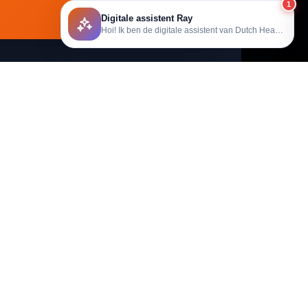
1
Digitale assistent Ray
Hoi! Ik ben de digitale assistent van Dutch Heating.
service
Informatie
Kenniscentrum
n & retourneren
Handleidingen
Over ons
ount
Betaalmethoden
 klant worden
Blog