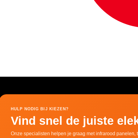
HULP NODIG BIJ KIEZEN?
Vind snel de juiste el
Onze specialisten helpen je graag met infrarood panelen,