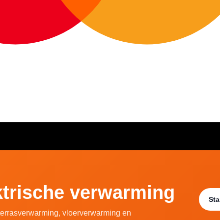
ektrische verwarming
Sta
 terrasverwarming, vloerverwarming en