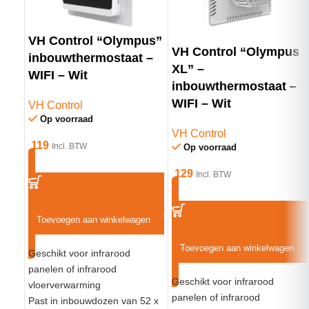
voor diverse toepassingen.
VH Control “Olympus”
Belangrijkste Kenmerken
VH Control “Olympus
inbouwthermostaat –
XL” –
WIFI – Wit
Luxe 2,4″ touch kleurenscherm
inbouwthermostaat –
Meertalige interface, waaronder Nederlands en Engels
WIFI – Wit
VH Control
Compatibel met gangbare schakelmateriaalmerken
Op voorraad
Gratis te downloaden App-bediening (Tuya) of directe
VH Control
119
Incl. BTW
Op voorraad
bediening op het apparaat
Integreerbaar met Alexa en Google Assistent
129
Incl. BTW
Flexibele programmering (5+1+1 of 7 dagen individueel)
Optionele zelflerende adaptieve functie
ERP Lot 20 compatibiliteit met o.a. open raam detectie
Toevoegen aan winkelwagen
Verbruiksmeting na invoer van vermogen en kWh-prijs
Toevoegen aan winkelwagen
IP21 classificatie, geschikt voor natte ruimtes zoals
Geschikt voor infrarood
panelen of infrarood
badkamers
Geschikt voor infrarood
vloerverwarming
Ondersteunt infraroodpanelen en elektrische
panelen of infrarood
Past in inbouwdozen van 52 x
vloerverwarming