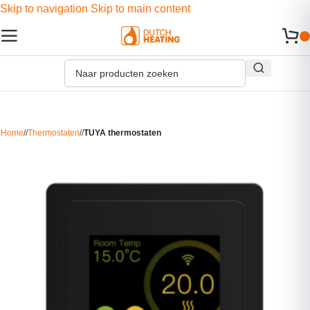
Skip to navigation
Skip to main content
Home
/
Thermostaten
/
TUYA thermostaten