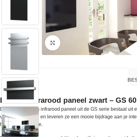
Klik om te vergroten
BES
Ecosun Infrarood paneel zwart – GS 60
Dit zwarte Ecosun infrarood paneel uit de GS serie bestaat uit
vrijwel elke ruimte en leveren ze een mooie bijdrage aan je i
hoge warmteafgifte.