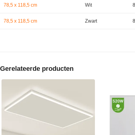
78,5 x 118,5 cm
Wit
8
78,5 x 118,5 cm
Zwart
8
Gerelateerde producten