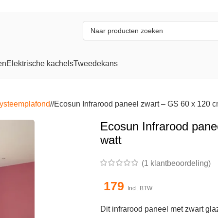
en
Elektrische kachels
Tweedekans
systeemplafond
/
Ecosun Infrarood paneel zwart – GS 60 x 120 c
Ecosun Infrarood pane
watt
(
1
klantbeoordeling)
179
Incl. BTW
Dit infrarood paneel met zwart gla