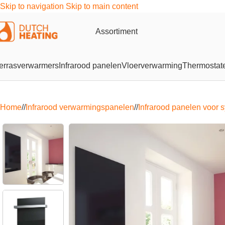
Skip to navigation
Skip to main content
Assortiment
errasverwarmers
Infrarood panelen
Vloerverwarming
Thermostat
Home
/
Infrarood verwarmingspanelen
/
Infrarood panelen voor 