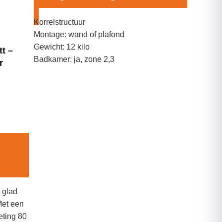
Korrelstructuur
Montage: wand of plafond
Gewicht: 12 kilo
t –
Badkamer: ja, zone 2,3
r
 glad
Met een
eting 80