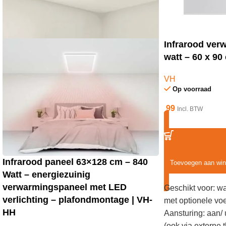
Infrarood ver
watt – 60 x 90
VH
Op voorraad
99
Incl. BTW
Infrarood paneel 63×128 cm – 840
Toevoegen aan wi
Watt – energiezuinig
verwarmingspaneel met LED
Geschikt voor: w
verlichting – plafondmontage | VH-
met optionele vo
HH
Aansturing: aan/ 
(ook via externe 