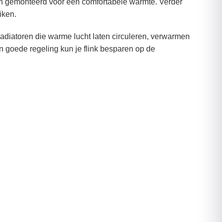
en gemonteerd voor een comfortabele warmte. Verder
iken.
radiatoren die warme lucht laten circuleren, verwarmen
n goede regeling kun je flink besparen op de