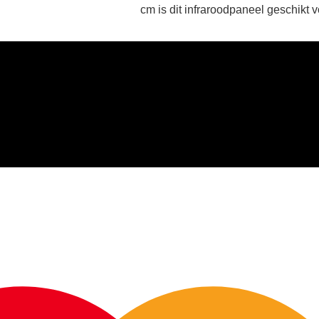
cm is dit infraroodpaneel geschikt v
plafondmontage. Een lichtgewicht
oplossing door de volledig alumini
constructie.