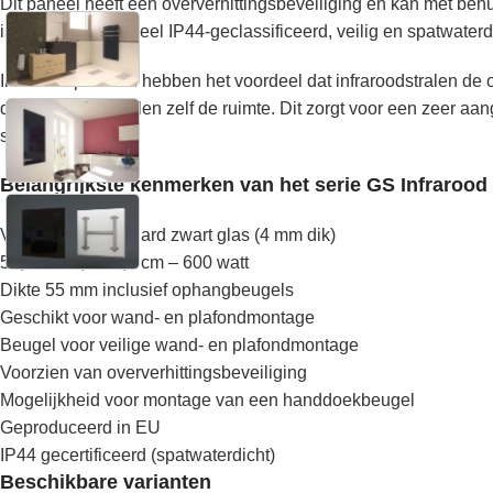
Dit paneel heeft een oververhittingsbeveiliging en kan met b
is dit infraroodpaneel IP44-geclassificeerd, veilig en spatwaterd
Infrarood panelen hebben het voordeel dat infraroodstralen de o
de infrarood panelen zelf de ruimte. Dit zorgt voor een zeer a
stookkosten.
Belangrijkste kenmerken van het serie GS Infrarood 
Voorzijde van gehard zwart glas (4 mm dik)
58,5 x 118,5 x 3,9 cm – 600 watt
Dikte 55 mm inclusief ophangbeugels
Geschikt voor wand- en plafondmontage
Beugel voor veilige wand- en plafondmontage
Voorzien van oververhittingsbeveiliging
Mogelijkheid voor montage van een handdoekbeugel
Geproduceerd in EU
IP44 gecertificeerd (spatwaterdicht)
Beschikbare varianten