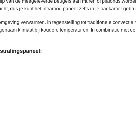
ehulp van de meegeleverde beugels aan muren of plafonds word
icht, dus je kunt het infrarood paneel zelfs in je badkamer gebru
mgeving verwarmen. In tegenstelling tot traditionele convectie 
angenaam klimaat bij koudere temperaturen. In combinatie met ee
stralingspaneel: