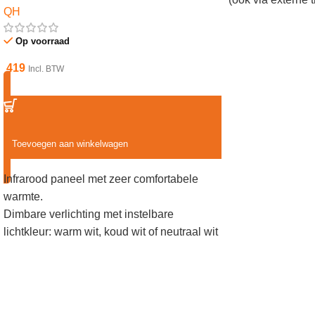
QH
Vermogen: 580 wa
CM
Op voorraad
419
Incl. BTW
Toevoegen aan winkelwagen
Infrarood paneel met zeer comfortabele
warmte.
Dimbare verlichting met instelbare
lichtkleur: warm wit, koud wit of neutraal wit
Voor plafondmontage