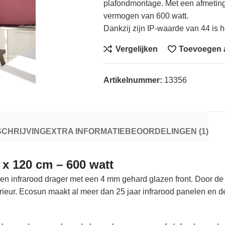
plafondmontage. Met een afmeting 
vermogen van 600 watt.
Dankzij zijn IP-waarde van 44 is h
Vergelijken
Toevoegen a
Artikelnummer:
13356
CHRIJVING
EXTRA INFORMATIE
BEOORDELINGEN (1)
 x 120 cm – 600 watt
 een infrarood drager met een 4 mm gehard glazen front. Door d
nterieur. Ecosun maakt al meer dan 25 jaar infrarood panelen e