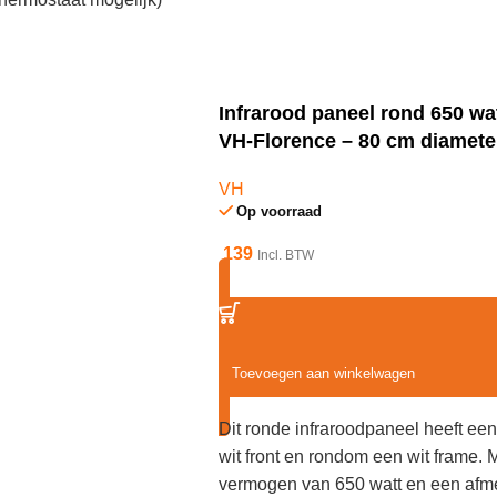
tt, Afmetingen: 60 * 90
Infrarood paneel rond 650 wat
VH-Florence – 80 cm diamete
VH
Op voorraad
139
Incl. BTW
Toevoegen aan winkelwagen
Dit ronde infraroodpaneel heeft een
wit front en rondom een wit frame. 
vermogen van 650 watt en een afm