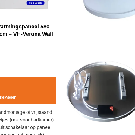
warmingspaneel 580
 cm – VH-Verona Wall
nkelwagen
andmontage of vrijstaand
etjes (ook voor badkamer)
uit schakelaar op paneel
thermostaat mogelijk)