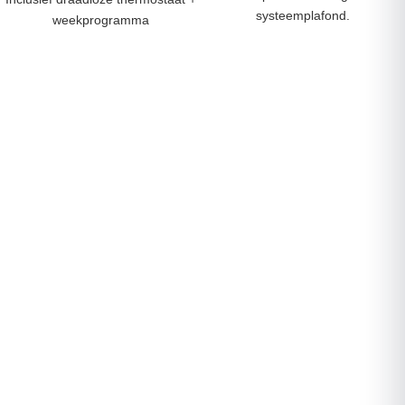
systeemplafond.
weekprogramma
Ideaal voor huis, kantoor,
Tot ca. 5 m² verwarmen (bij
vergaderruimte etc.
normale isolatie)