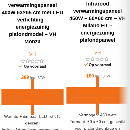
Infrarood
verwarmingspaneel
verwarmingspaneel
400W 63×65 cm met LED
450W – 60×60 cm – VH
verlichting –
Milano HT –
energiezuinig
energiezuinig
plafondmodel – VH
plafondpaneel
Monza
VH
VH
Op voorraad
Op voorraad
169
Incl. BTW
289
Incl. BTW
Toevoegen aan
Toevoegen aan
winkelwagen
winkelwagen
Vermogen: 450 watt
Warmte + dimbaar LED-licht (3
Formaat: 60 x 60 cm, geschikt
kleuren)
voor plafondmontage en
Inclusief draadloze thermostaat +