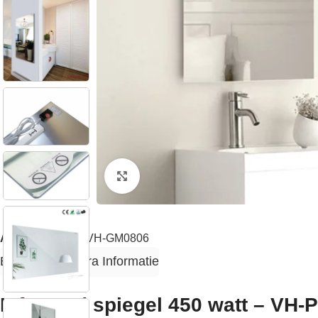
Klik om te vergroten
Artikelnummer:
VH-GM0806
Beschrijving
Extra Informatie
Infrarood spiegel 450 watt – VH-