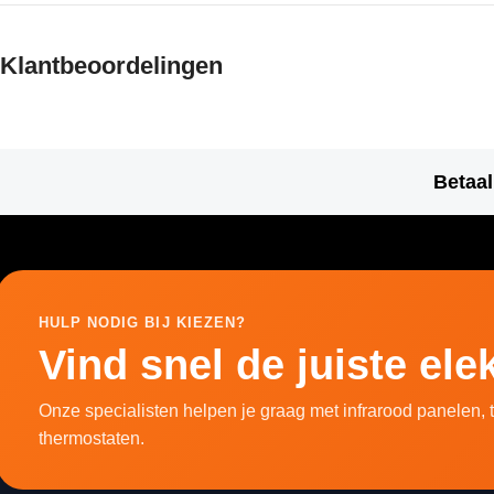
Klantbeoordelingen
Betaal
HULP NODIG BIJ KIEZEN?
Vind snel de juiste el
Onze specialisten helpen je graag met infrarood panelen,
thermostaten.