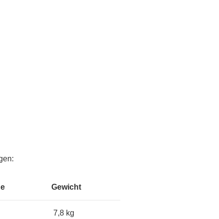
gen:
ge
Gewicht
7,8 kg