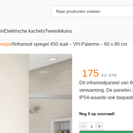
en
Elektrische kachels
Tweedekans
piegel
/
Infrarood spiegel 450 watt – VH-Palermo – 60 x 80 cm
175
Incl. BTW
Dit infraroodpaneel van 6
verwarming. De panelen 
IP54-waarde ook toepasb
Nog 0 op voorraad!
-
+