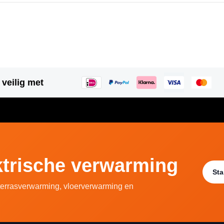
 veilig met
ektrische verwarming
Sta
 terrasverwarming, vloerverwarming en