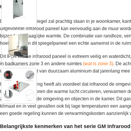
cm
Deze infrarood spiegel zal prachtig staan ​​in je woonkamer, kan
uitgevoerde infrarood paneel kan eenvoudig aan de muur word
bijzonder behaaglijke warmte. De combinatie van randloze, ver
hoeken maken dit spiegelpaneel een echte aanwinst in de ruim
Dit IP54 klasse infrarood paneel is extreem veilig en waterdich
in badkamers zone 3 en andere ruimtes
(wat is zone 3)
. De ach
is geheel gemaakt van duurzaam aluminium dat jarenlang mee
Infraroodverwarming heeft als voordeel dat infrarood de omgevin
traditionele radiatoren die warme lucht circuleren, verwarmen 
ze warmte af aan de omgeving en objecten in de kamer. Dit g
klimaat en in veel gevallen ook bij lage temperaturen een aan
een goede regeling kunnen de verwarmingskosten aanzienlijk 
Belangrijkste kenmerken van het serie GM Infrarood