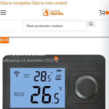
Skip to navigation
Skip to main content
BLOG
De beste soort elektrische verwarming
met thermostaat
0
Matthijs
Aan 11 december 2023
Op zoek naar de beste elektrische verwarming met
thermostaat? Het kan lastig zijn om de juiste soort verwarming
op stroom te vinden, omdat het aanbod en de variatie groot is.
Comfortabel verwarmen zonder veel geld uit te geven is echter
goed mogelijk met een simpele oplossing.
Een woning op betaalbare wijze elektrisch verwarmen is