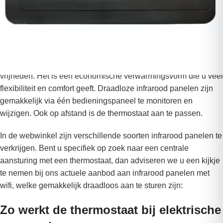
mogelijk door gebruik te maken van
slimme infrarood panelen
.
Over het algemeen zijn elektrische wifi infrarood panelen een
goede oplossing. Deze communiceren draadloos met een
centrale thermostaat, waardoor u volledige controle heeft.
Kiezen voor infrarood verwarmingstechniek geeft u veel
vrijheden. Het is een economische verwarmingsvorm die u veel
flexibiliteit en comfort geeft. Draadloze infrarood panelen zijn
gemakkelijk via één bedieningspaneel te monitoren en
wijzigen. Ook op afstand is de thermostaat aan te passen.
In de webwinkel zijn verschillende soorten infrarood panelen te
verkrijgen. Bent u specifiek op zoek naar een centrale
aansturing met een thermostaat, dan adviseren we u een kijkje
te nemen bij ons actuele aanbod aan infrarood panelen met
wifi, welke gemakkelijk draadloos aan te sturen zijn:
Zo werkt de thermostaat bij elektrische