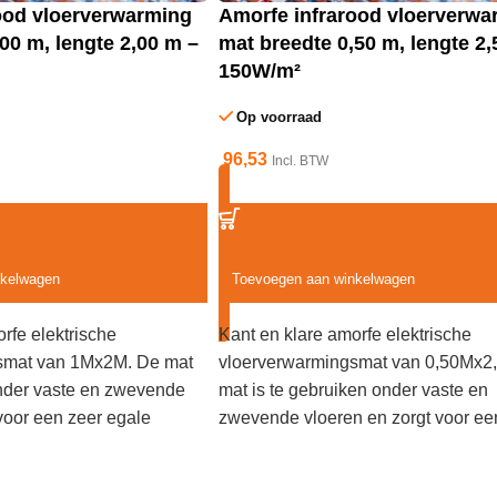
ood vloerverwarming
Amorfe infrarood vloerverwa
00 m, lengte 2,00 m –
mat breedte 0,50 m, lengte 2,
150W/m²
Op voorraad
96,53
Incl. BTW
nkelwagen
Toevoegen aan winkelwagen
rfe elektrische
Kant en klare amorfe elektrische
smat van 1Mx2M. De mat
vloerverwarmingsmat van 0,50Mx2
onder vaste en zwevende
mat is te gebruiken onder vaste en
voor een zeer egale
zwevende vloeren en zorgt voor ee
rmen. Te gebruiken als
egale manier van verwarmen. Te g
maar ook als wand- of
als vloerverwarming maar ook als w