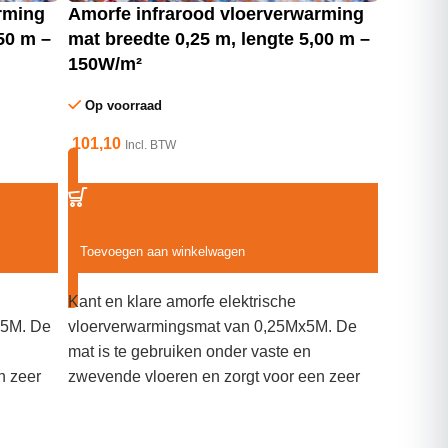
rming
Amorfe infrarood vloerverwarming
50 m –
mat breedte 0,25 m, lengte 5,00 m –
150W/m²
Op voorraad
101,10
Incl. BTW
Toevoegen aan winkelwagen
Kant en klare amorfe elektrische
,5M. De
vloerverwarmingsmat van 0,25Mx5M. De
mat is te gebruiken onder vaste en
n zeer
zwevende vloeren en zorgt voor een zeer
ebruiken
egale manier van verwarmen. Te gebruiken
and- of
als vloerverwarming maar ook als wand- of