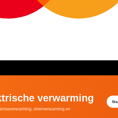
ektrische verwarming
Sta
 terrasverwarming, vloerverwarming en