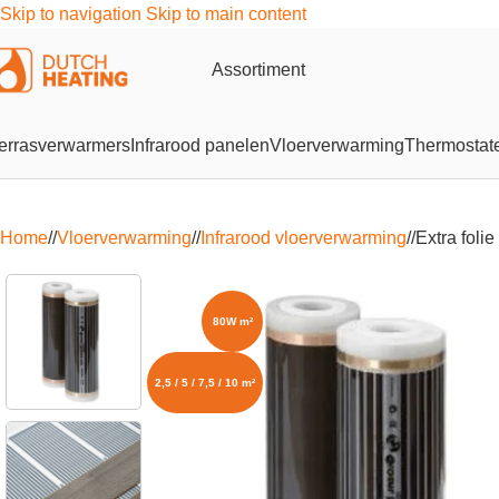
Skip to navigation
Skip to main content
Assortiment
errasverwarmers
Infrarood panelen
Vloerverwarming
Thermostat
Home
/
Vloerverwarming
/
Infrarood vloerverwarming
/
Extra foli
80W m²
2,5 / 5 / 7,5 / 10 m²