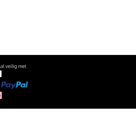
plafondverwarming.
plafondverwarmi
al veilig met