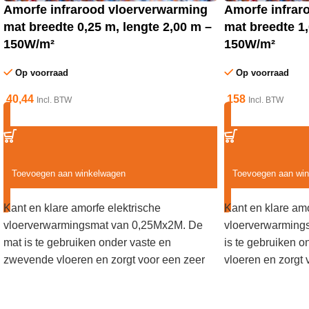
Amorfe infrarood vloerverwarming
Amorfe infrar
mat breedte 0,25 m, lengte 2,00 m –
mat breedte 1,
150W/m²
150W/m²
Op voorraad
Op voorraad
40,44
158
Incl. BTW
Incl. BTW
Toevoegen aan winkelwagen
Toevoegen aan wi
Kant en klare amorfe elektrische
Kant en klare amo
vloerverwarmingsmat van 0,25Mx2M. De
vloerverwarming
mat is te gebruiken onder vaste en
is te gebruiken 
zwevende vloeren en zorgt voor een zeer
vloeren en zorgt 
egale manier van verwarmen. Te gebruiken
manier van verwa
als vloerverwarming maar ook als wand- of
vloerverwarming 