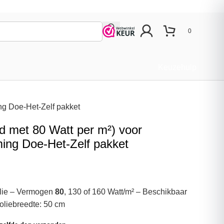
0
Keuzehulp
ing Doe-Het-Zelf pakket
ed met 80 Watt per m²) voor
ming Doe-Het-Zelf pakket
folie – Vermogen
80
, 130 of 160 Watt/m² – Beschikbaar
Foliebreedte: 50 cm