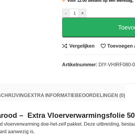
Voor 12:00 besteld op een werkdag,
-
+
Toevo
Vergelijken
Toevoegen a
Artikelnummer:
DIY-VHIRF080-0
CHRIJVING
EXTRA INFORMATIE
BEOORDELINGEN (0)
rarood – Extra Vloerverwarmingsfolie 50
od vloerverwarming doe-het-zelf pakket. Deze uitbreiding, bestaa
ard aanwezig is.