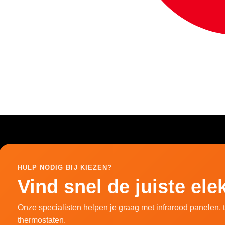
HULP NODIG BIJ KIEZEN?
Vind snel de juiste el
Onze specialisten helpen je graag met infrarood panelen,
thermostaten.