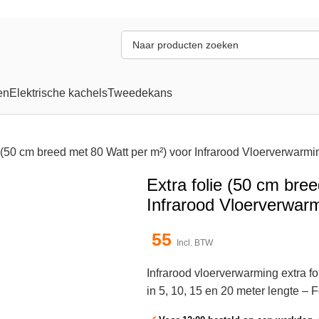
en
Elektrische kachels
Tweedekans
e (50 cm breed met 80 Watt per m²) voor Infrarood Vloerverwarm
Extra folie (50 cm bre
Infrarood Vloerverwar
55
Incl. BTW
Infrarood vloerverwarming extra 
in 5, 10, 15 en 20 meter lengte – 