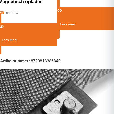
Magnetisch opladen
29
Incl. BTW
Lees meer
Lees meer
Artikelnummer:
8720813386840