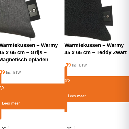
Warmtekussen – Warmy
Warmtekussen – Warmy
45 x 65 cm – Grijs –
45 x 65 cm – Teddy Zwart
Magnetisch opladen
39
Incl. BTW
39
Incl. BTW
Lees meer
Lees meer