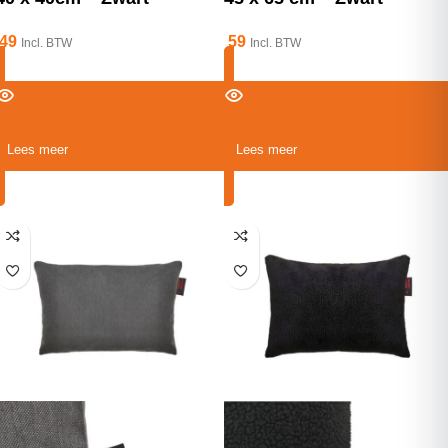
49
59
Incl. BTW
Incl. BTW
Lees meer
Lees meer