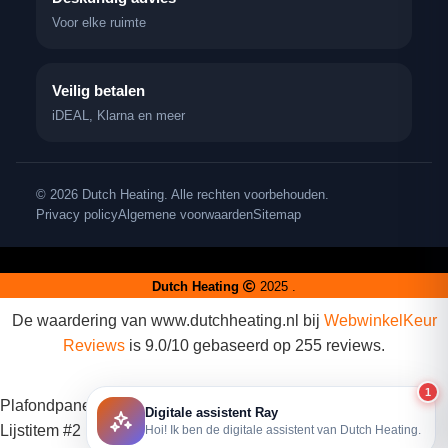
Voor elke ruimte
Veilig betalen
iDEAL, Klarna en meer
© 2026 Dutch Heating. Alle rechten voorbehouden.
Privacy policy
Algemene voorwaarden
Sitemap
Dutch Heating
2025 .
De waardering van www.dutchheating.nl bij
WebwinkelKeur
Reviews
is 9.0/10 gebaseerd op 255 reviews.
1
Plafondpanelen
Digitale assistent Ray
Lijstitem #2
Hoi! Ik ben de digitale assistent van Dutch Heating.