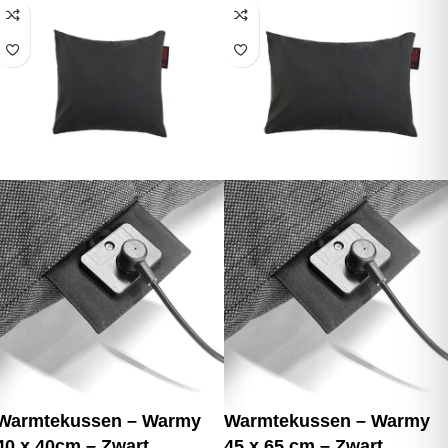
Warmtekussen – Warmy
Warmtekussen – Warmy
40 x 40cm – Zwart
45 x 65 cm – Zwart