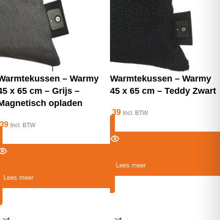
Warmtekussen – Warmy
Warmtekussen – Warmy
45 x 65 cm – Grijs –
45 x 65 cm – Teddy Zwart
Magnetisch opladen
39
Incl. BTW
39
Incl. BTW
Lees meer
Lees meer