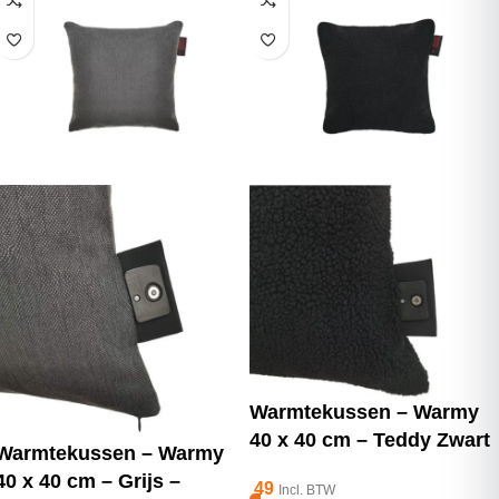
Warmtekussen – Warmy
40 x 40 cm – Teddy Zwart
Warmtekussen – Warmy
40 x 40 cm – Grijs –
49
Incl. BTW