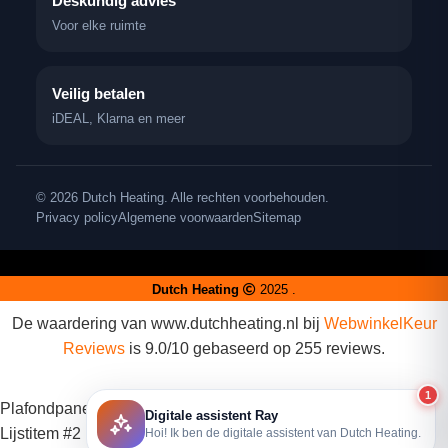
Deskundig advies
Voor elke ruimte
Veilig betalen
iDEAL, Klarna en meer
© 2026 Dutch Heating. Alle rechten voorbehouden.
Privacy policy
Algemene voorwaarden
Sitemap
Dutch Heating
2025 .
De waardering van www.dutchheating.nl bij
WebwinkelKeur
Reviews
is 9.0/10 gebaseerd op 255 reviews.
1
Plafondpanelen
Digitale assistent Ray
Lijstitem #2
Hoi! Ik ben de digitale assistent van Dutch Heating.