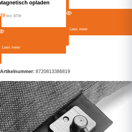
Magnetisch opladen
29
Incl. BTW
Lees meer
Lees meer
Artikelnummer:
8720813386819