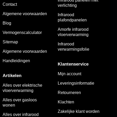
Infrarood panelen met
Contact
verlichting
Algemene voorwaarden
Infrarood
plafondpanelen
Blog
Amorfe infrarood
Vermogenscalculator
vloerverwarming
Sitemap
Infrarood
verwarmingsfolie
Algemene voorwaarden
Handleidingen
Klantenservice
Mijn account
Artikelen
Leveringsinformatie
Alles over elektrische
vloerverwarming
Retourneren
Alles over gasloos
Klachten
wonen
Zakelijke klant worden
Alles over infrarood